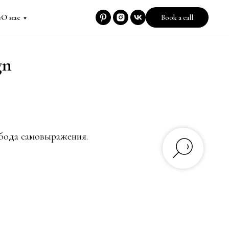
я
О нас
Book a call
gn
обода самовыражения.