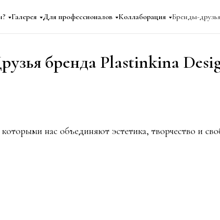
н
?
Галерея
Для профессионалов
Коллаборация
Бренды-друзь
рузья бренда Plastinkina Desi
 которыми нас объединяют эстетика, творчество и св