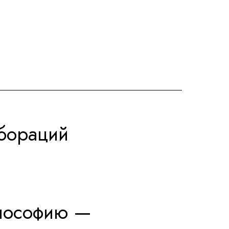
абораций
илософию —